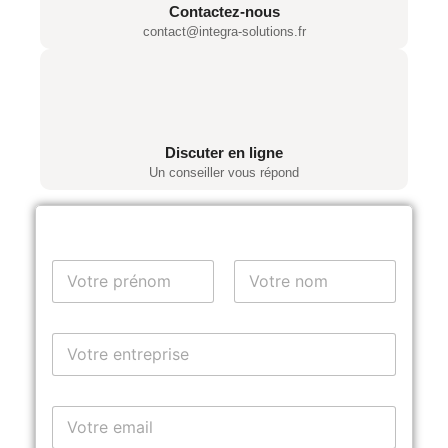
Contactez-nous
contact@integra-solutions.fr
Discuter en ligne
Un conseiller vous répond
Y
o
u
Prénom
Nom
r
V
N
o
a
t
m
r
e
E
e
*
m
e