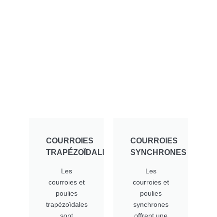
COURROIES
COURROIES
TRAPÉZOÏDALES
SYNCHRONES
Les
Les
courroies et
courroies et
poulies
poulies
trapézoïdales
synchrones
sont
offrent une