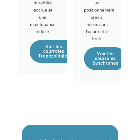
durabilité
un
accrue et
positionnement
une
précis,
maintenance
minimisant
réduite.
l'usure et le
bruit.
Voir les
courroies
Voir les
Trapézoïdales
courroies
Synchrones