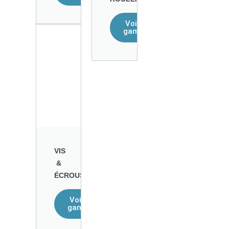
Voir la
gamme
VIS
&
ÉCROUS
Voir la
gamme