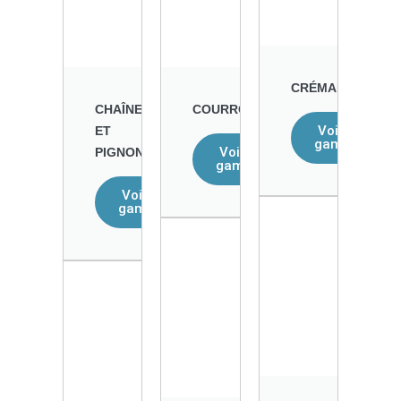
CRÉMAILLÈRES
CHAÎNES
COURROIES
Voir la
ET
gamme
Voir la
PIGNONS
gamme
Voir la
gamme