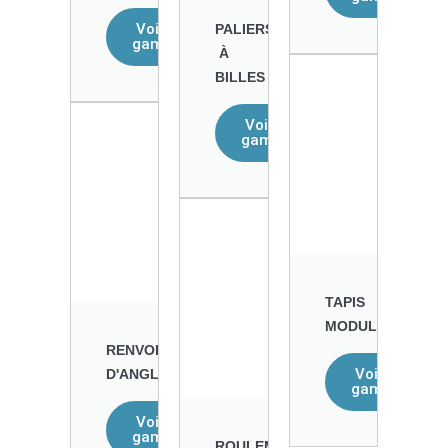
Voir la
PALIERS
gamme
À
BILLES
Voir la
gamme
TAPIS
MODULAIRES
RENVOIS
Voir la
D'ANGLES
gamme
Voir la
gamme
ROULEMENTS