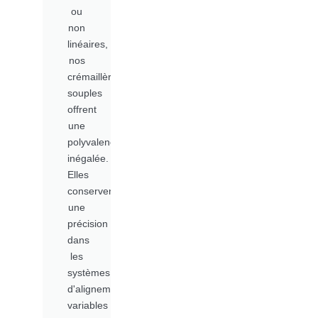
ou
non
linéaires,
nos
crémaillères
souples
offrent
une
polyvalence
inégalée.
Elles
conservent
une
précision
dans
les
systèmes
d'alignement
variables