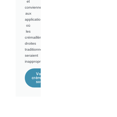
et
conviennent
aux
applications
où
les
crémaillères
droites
traditionnelles
seraient
inappropriées.
Voir les
crémaillères
souples