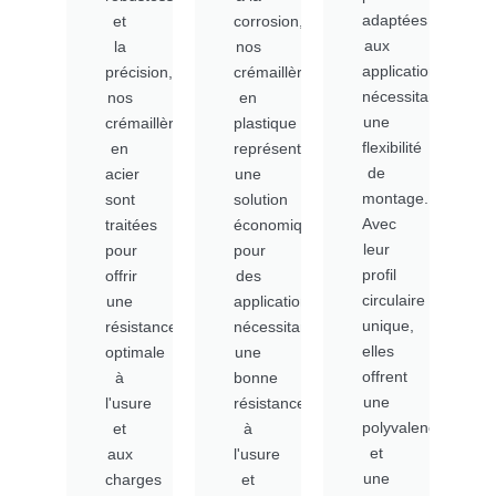
adaptées
et
corrosion,
aux
la
nos
applications
précision,
crémaillères
nécessitant
nos
en
une
crémaillères
plastique
flexibilité
en
représentent
de
acier
une
montage.
sont
solution
Avec
traitées
économique
leur
pour
pour
profil
offrir
des
circulaire
une
applications
unique,
résistance
nécessitant
elles
optimale
une
offrent
à
bonne
une
l'usure
résistance
polyvalence
et
à
et
aux
l'usure
une
charges
et