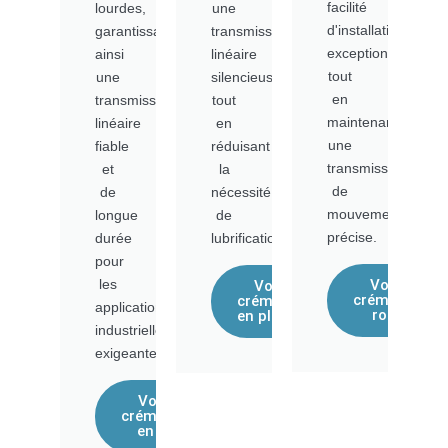
facilité
lourdes,
une
d'installation
garantissant
transmission
exceptionnelles,
ainsi
linéaire
tout
une
silencieuse,
en
transmission
tout
maintenant
linéaire
en
une
fiable
réduisant
transmission
et
la
de
de
nécessité
mouvement
longue
de
précise.
durée
lubrification.
pour
les
Voir les
Voir les
crémaillères
crémaillères
applications
rondes
en plastique
industrielles
exigeantes.
Voir les
crémaillères
en acier