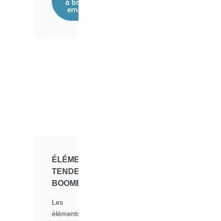
à bras et
embase
ÉLÉMENTS
TENDEURS
BOOMERANG
Les
éléments