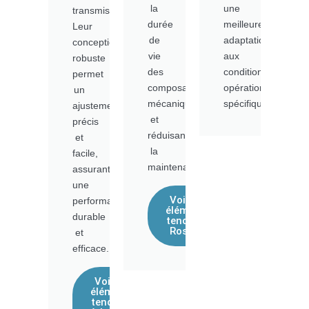
la
une
transmission.
durée
meilleure
Leur
de
adaptation
conception
vie
aux
robuste
des
conditions
permet
composants
opérationnelles
un
mécaniques
spécifiques.
ajustement
et
précis
réduisant
et
la
facile,
maintenance.
assurant
une
Voir les
performance
éléments
durable
tendeurs
Rosta®
et
efficace.
Voir les
éléments
tendeurs