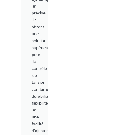
et
précise,
ils
offrent
une
solution
supérieure
pour
le
contrôle
de
tension,
combinant
durabilité,
flexibilité
et
une
facilité
d'ajustement