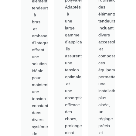
polyvalence.
l'utilisation
éléments
Adaptés
des
tendeurs
à
éléments
à
une
tendeurs.
bras
large
Incluant
et
gamme
divers
embase
d'applications,
accessoires
d'Integra
ils
et
offrent
assurent
composants,
une
une
ces
solution
tension
équipements
idéale
optimale
permettent
pour
et
une
maintenir
une
installation
une
absorption
plus
tension
efficace
aisée,
constante
des
un
dans
chocs,
réglage
divers
prolongeant
précis
systèmes
ainsi
et
de