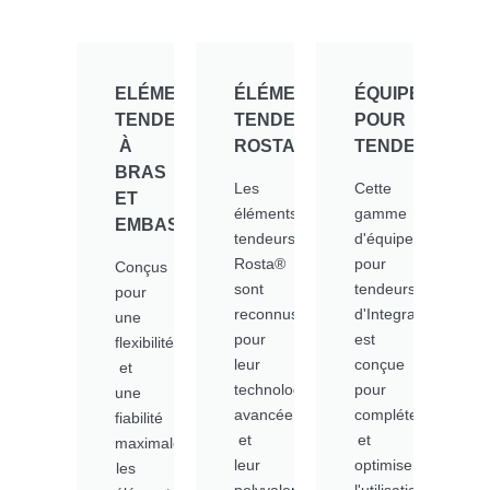
ELÉMENTS
ÉLÉMENTS
ÉQUIPEMENTS
TENDEURS
TENDEURS
POUR
À
ROSTA®
TENDEURS
BRAS
Les
Cette
ET
éléments
gamme
EMBASE​
tendeurs
d'équipements
Rosta®
pour
Conçus
sont
tendeurs
pour
reconnus
d'Integra
une
pour
est
flexibilité
leur
conçue
et
technologie
pour
une
avancée
compléter
fiabilité
et
et
maximales,
leur
optimiser
les