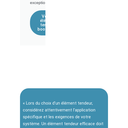
exceptionnelle.
Voir les
éléments
tendeurs
boomerang
« Lors du choix d’un élément tendeur,
considérez attentivement l’application
spécifique et les exigences de votre
système. Un élément tendeur efficace doit