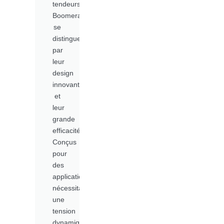
tendeurs
Boomerang
se
distinguent
par
leur
design
innovant
et
leur
grande
efficacité.
Conçus
pour
des
applications
nécessitant
une
tension
dynamique