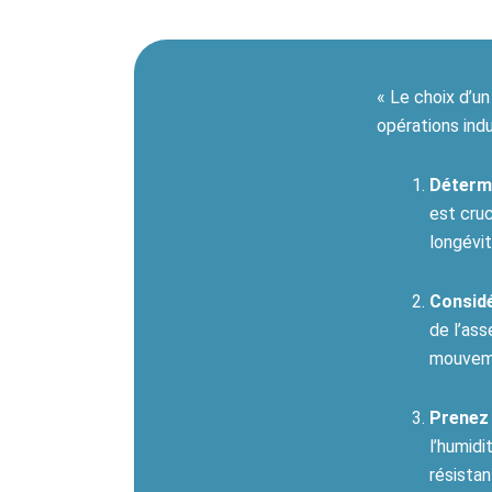
« Le choix d’un
opérations indu
Détermi
est cruc
longévi
Considé
de l’ass
mouveme
Prenez 
l’humid
résistan