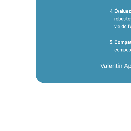
Évaluez
robuste
vie de l
Compati
composan
Valentin Ap