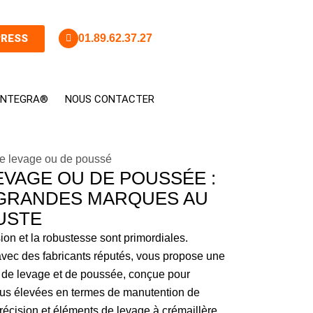
PRESS
01.89.62.37.27
 INTEGRA®
NOUS CONTACTER
e levage ou de poussé
EVAGE OU DE POUSSÉE :
 GRANDES MARQUES AU
JUSTE
ion et la robustesse sont primordiales.
 avec des fabricants réputés, vous propose une
de levage et de poussée, conçue pour
lus élevées en termes de manutention de
récision et éléments de levage à crémaillère