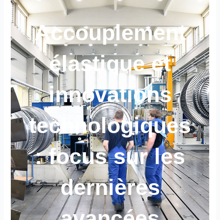
Accouplement
élastique et
innovations
technologiques
: focus sur les
dernières
avancées