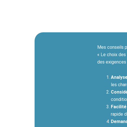
Mes conseils p
« Le choix des
des exigences 
Analyse
les cha
Considé
conditi
Facilit
rapide d
Demande