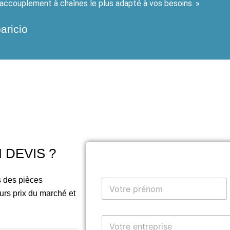
l’accouplement à chaînes le plus adapté à vos besoins. »
aricio
 DEVIS ?
 des pièces
Y
o
urs prix du marché et
u
Prénom
r
V
N
o