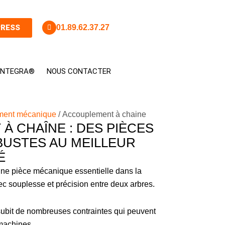
PRESS
01.89.62.37.27
 INTEGRA®
NOUS CONTACTER
ment mécanique
/ Accouplement à chaine
À CHAÎNE : DES PIÈCES
USTES AU MEILLEUR
É
une pièce mécanique essentielle dans la
c souplesse et précision entre deux arbres.
subit de nombreuses contraintes qui peuvent
machines.